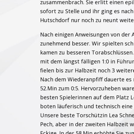
zusammenbrach. Sie erlitt einen epi
sofort zu Stelle und ihr ging es nac
Hutschdorf nur noch zu neunt weite
Nach einigen Anweisungen von der Au
zunehmend besser. Wir spielten schn
kamen zu besseren Torabschlüssen. 
mit dem längst fälligen 1:0 in Führ
fielen bis zur Halbzeit noch 3 weiter
Nach dem Wiederanpfiff dauerte es 
52.Min zum 0:5. Hervorzuheben ware
besten Spielerinnen auf dem Platz 
boten läuferisch und technisch eine
Unsere beste Torschützin Lea Schnei
Pech, aber in der zweiten Halbzeit w
Eckige. In der 58.Min erhöhte Sie z