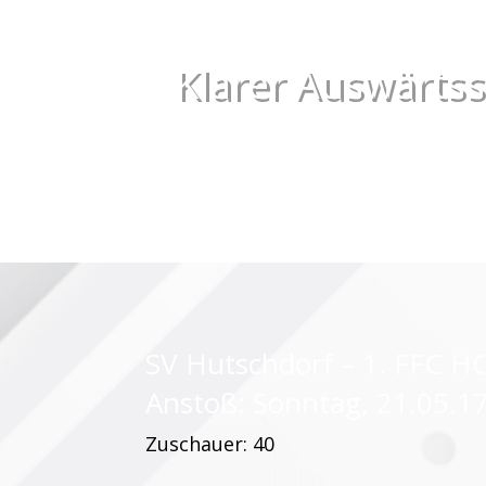
Klarer Auswärtss
SV Hutschdorf – 1. FFC HO
Anstoß: Sonntag, 21.05.1
Zuschauer: 40