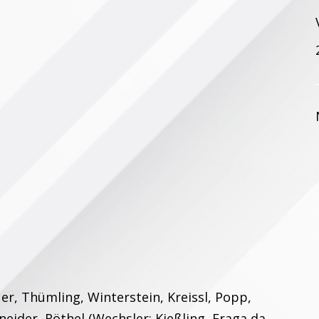
er, Thümling, Winterstein, Kreissl, Popp,
eider, Röthel (Wechsler: Kießling, Fraga da