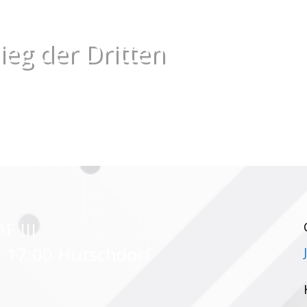
ieg der Dritten
F III
7 17:00 Hutschdorf