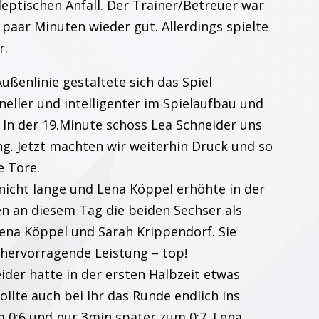
leptischen Anfall. Der Trainer/Betreuer war
h paar Minuten wieder gut. Allerdings spielte
r.
ßenlinie gestaltete sich das Spiel
eller und intelligenter im Spielaufbau und
In der 19.Minute schoss Lea Schneider uns
ung. Jetzt machten wir weiterhin Druck und so
e Tore.
nicht lange und Lena Köppel erhöhte in der
n an diesem Tag die beiden Sechser als
Lena Köppel und Sarah Krippendorf. Sie
 hervorragende Leistung – top!
der hatte in der ersten Halbzeit etwas
ollte auch bei Ihr das Runde endlich ins
um 0:6 und nur 3min später zum 0:7. Lena