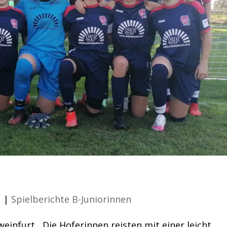
Schweinfurt
1
|
Spielberichte B-Juniorinnen
weinfurt Die Hoferinnen reisten mit einer leicht