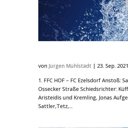
Erste will nachlegen
von
Jürgen Mühlstädt
|
23. Sep. 202
1. FFC HOF – FC Ezelsdorf Anstoß: S
Ossecker Straße Schiedsrichter: Küff
Aristeidis und Kremling, Jonas Aufge
Sattler,Tetz,...