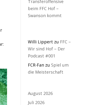
Transferoffensive
beim FFC Hof –
Swanson kommt
Neueste
er
Kommentare
Willi Lippert
zu
FFC –
r:
Wir sind Hof – Der
Podcast #001
FCR-Fan
zu
Spiel um
die Meisterschaft
Archiv
August 2026
Juli 2026