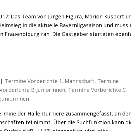
17: Das Team von Jürgen Figura, Marion Küspert u
Heimsieg in die aktuelle Bayernligasaison und muss
Frauenbiburg ran. Die Gastgeber starteten ebenfa
ere
|
Termine Vorberichte 1. Mannschaft
,
Termine
Vorberichte B-Juniorinnen
,
Termine Vorberichte C-
Juniorinnen
 Termine der Hallenturniere zusammengefasst, an de
nschaften teilnimmt. Über die Suchfunktion kann di
s Suchfeld zB. „U 17“ eingegeben wird, gibt...