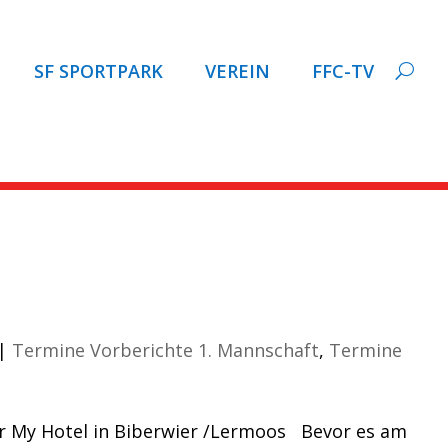
SF SPORTPARK
VEREIN
FFC-TV
TRAIL.de zum Schlagwort:
3
|
Termine Vorberichte 1. Mannschaft
,
Termine
r My Hotel in Biberwier /Lermoos Bevor es am