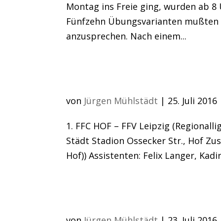
Montag ins Freie ging, wurden ab 8 
Fünfzehn Übungsvarianten mußten a
anzusprechen. Nach einem...
beeindruckender Auftr
von
Jürgen Mühlstädt
|
25. Juli 2016
1. FFC HOF – FFV Leipzig (Regionalli
Städt Stadion Ossecker Str., Hof Zus
Hof)) Assistenten: Felix Langer, Kadir
FFC startet mit U23 
von
Jürgen Mühlstädt
|
23. Juli 2016