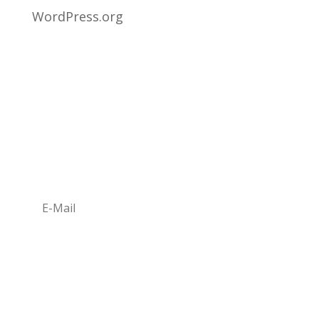
WordPress.org
NEWSLETTER ABONIEREN
Newsletter bestellen*
*Mit der Anmeldung abonnierst Du den
Newsletter mit aktuellen Infos zum 1.