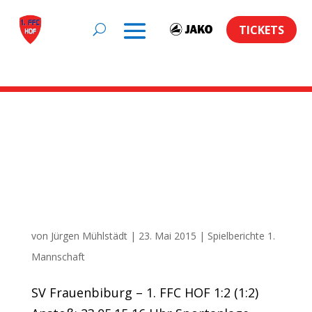
TICKETS
Artikel auf
ROCKNTRAIL.de zum
Schlagwort:
Sieg beim neuen Meister
von
Jürgen Mühlstädt
|
23. Mai 2015
|
Spielberichte 1.
Mannschaft
SV Frauenbiburg – 1. FFC HOF 1:2 (1:2)