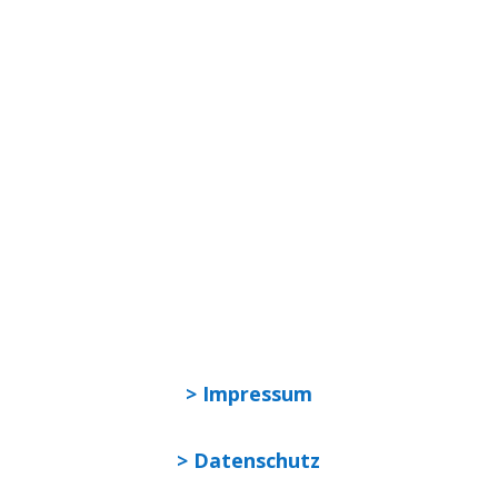
FFC Hof e. V.,
neuen Produkten, Gewinnspielen und
Aktionen.
Weitere Informationen zur kostenfreien
An- und Abmeldung findest Du in unserer
Datenschutzerklärung
.
> Impressum
> Datenschutz