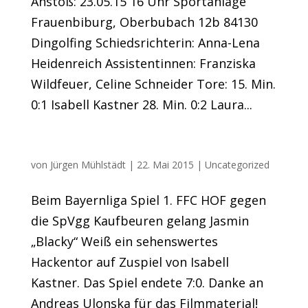
Anstoß: 23.05.15 16 Uhr Sportanlage
Frauenbiburg, Oberbubach 12b 84130
Dingolfing Schiedsrichterin: Anna-Lena
Heidenreich Assistentinnen: Franziska
Wildfeuer, Celine Schneider Tore: 15. Min.
0:1 Isabell Kastner 28. Min. 0:2 Laura...
Blackys Hackentor
von
Jürgen Mühlstädt
|
22. Mai 2015
|
Uncategorized
Beim Bayernliga Spiel 1. FFC HOF gegen
die SpVgg Kaufbeuren gelang Jasmin
„Blacky“ Weiß ein sehenswertes
Hackentor auf Zuspiel von Isabell
Kastner. Das Spiel endete 7:0. Danke an
Andreas Ulonska für das Filmmaterial!