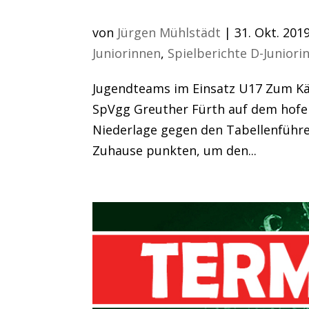
Die Jugend an der Kä
von
Jürgen Mühlstädt
|
31. Okt. 201
Juniorinnen
,
Spielberichte D-Juniori
Jugendteams im Einsatz U17 Zum Kä
SpVgg Greuther Fürth auf dem hofer
Niederlage gegen den Tabellenführe
Zuhause punkten, um den...