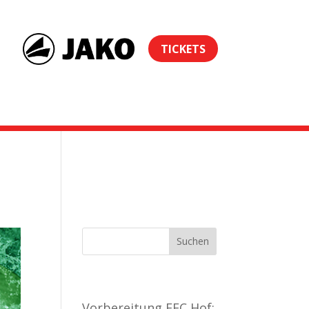
TICKETS
pielberichte C-
Neueste Beiträge
Vorbereitung FFC Hof: