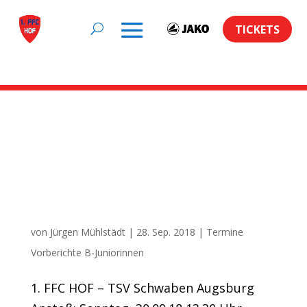
TICKETS
Artikel auf
ROCKNTRAIL.de zum
Schlagwort:
Augsburg zu Gast in Hof
von
Jürgen Mühlstädt
|
28. Sep. 2018
|
Termine
Vorberichte B-Juniorinnen
1. FFC HOF – TSV Schwaben Augsburg