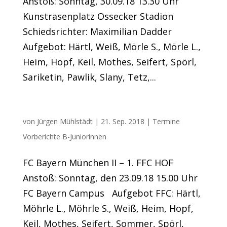
Anstoß: Sonntag, 30.09.18 13.30 Uhr
Kunstrasenplatz Ossecker Stadion
Schiedsrichter: Maximilian Dadder
Aufgebot: Härtl, Weiß, Mörle S., Mörle L.,
Heim, Hopf, Keil, Mothes, Seifert, Spörl,
Sariketin, Pawlik, Slany, Tetz,...
U17 fährt zu Bayern München
von
Jürgen Mühlstädt
|
21. Sep. 2018
|
Termine
Vorberichte B-Juniorinnen
FC Bayern München II – 1. FFC HOF
Anstoß: Sonntag, den 23.09.18 15.00 Uhr
FC Bayern Campus Aufgebot FFC: Härtl,
Möhrle L., Möhrle S., Weiß, Heim, Hopf,
Keil, Mothes, Seifert, Sommer, Spörl,