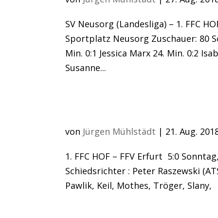
SV Neusorg (Landesliga) – 1. FFC HOF
Sportplatz Neusorg Zuschauer: 80 Sc
Min. 0:1 Jessica Marx 24. Min. 0:2 Isa
Susanne...
U17 absolviert erfol
von
Jürgen Mühlstädt
|
21. Aug. 201
1. FFC HOF – FFV Erfurt 5:0 Sonntag
Schiedsrichter : Peter Raszewski (AT
Pawlik, Keil, Mothes, Tröger, Sl