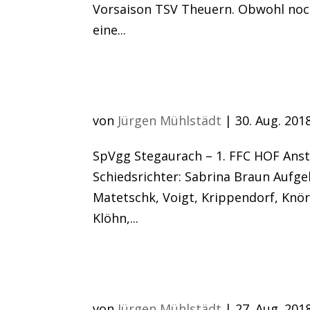
Vorsaison TSV Theuern. Obwohl noch 
eine...
Landesligastart für d
von
Jürgen Mühlstädt
|
30. Aug. 201
SpVgg Stegaurach – 1. FFC HOF Anst
Schiedsrichter: Sabrina Braun Aufge
Matetschk, Voigt, Krippendorf, Knör
Klöhn,...
Pflichtsieg im Pokal
von
Jürgen Mühlstädt
|
27. Aug. 201