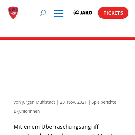
TICKETS
Artikel auf
ROCKNTRAIL.de zum
Schlagwort:
U17 verliert bei Wacker München
von
Jürgen Mühlstädt
|
23. Nov. 2021
|
Spielberichte
B-Juniorinnen
Mit einem Überraschungsangriff