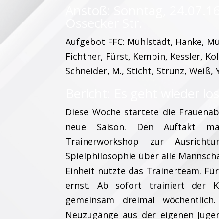
Anstoß: Sonntag, 24.07.16
Ossecker Str.
Aufgebot FFC: Mühlstädt, Hanke, Mül
Fichtner, Fürst, Kempin, Kessler, Kol
Schneider, M., Sticht, Strunz, Weiß, 
Bericht: Es geht wieder lo
Diese Woche startete die Frauenabt
neue Saison. Den Auftakt ma
Trainerworkshop zur Ausrichtu
Spielphilosophie über alle Mannscha
Einheit nutzte das Trainerteam. Fü
ernst. Ab sofort trainiert der 
gemeinsam dreimal wöchentlich
Neuzugänge aus der eigenen Jugen