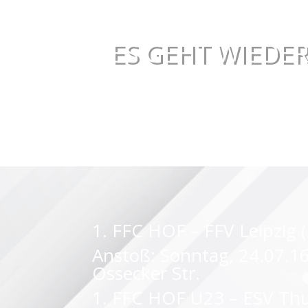
ES GEHT WIEDER
1. FFC HOF – FFV Leipzig 
Anstoß: Sonntag, 24.07.16
Ossecker Str.
1. FFC HOF U23 – ESV Thu