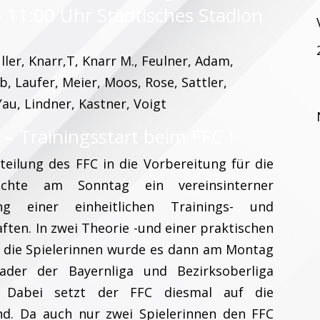
 11:00 Uhr Städtisches Stadion
ler, Knarr,T, Knarr M., Feulner, Adam,
b, Laufer, Meier, Moos, Rose, Sattler,
Yau, Lindner, Kastner, Voigt
s – Trainingsstart beim FFC !
eilung des FFC in die Vorbereitung für die
chte am Sonntag ein vereinsinterner
ng einer einheitlichen Trainings- und
ften. In zwei Theorie -und einer praktischen
r die Spielerinnen wurde es dann am Montag
Kader der Bayernliga und Bezirksoberliga
. Dabei setzt der FFC diesmal auf die
d. Da auch nur zwei Spielerinnen den FFC