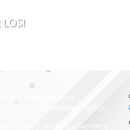
 LOS!
(Regionalliga Nordost)
 14:00 Uhr Städtisches Stadion
m-Herold (Landesliga Sachsen)