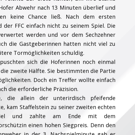
e Hofer Abwehr nach 13 Minuten überlief und
en keine Chance ließ. Nach dem ersten
 der FFC einfach nicht zu seinem Spiel. Die
t verwertet werden und vor dem Sechzehner
uch die Gastgeberinnen hatten nicht viel zu
itere Tormöglichkeiten schuldig.
puschten sich die Hoferinnen noch einmal
 die zweite Hälfte. Sie bestimmten die Partie
glichkeiten. Doch ein Treffer wollte einfach
ach die erforderliche Präzision.
, die allein der unterirdisch pfeifende
e, kam Staffelstein zu seiner zweiten echten
Spiel und zahlte am Ende mit dem
orschützin einen hohen Siegpreis. Denn den
annweber in der 3. Nachspielminute gab er