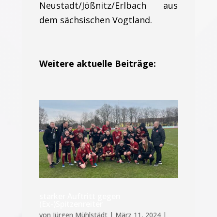
Neustadt/Jößnitz/Erlbach aus
dem sächsischen Vogtland.
Weitere aktuelle Beiträge:
starker Auftritt gegen
(Ex-)Spitzenreiter
von
Jürgen Mühlstädt
|
März 11, 2024
|