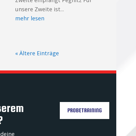
Zweite empfängt Pegnitz Für
unsere Zweite ist...
mehr lesen
« Ältere Einträge
serem
PROBETRAINING
?
 deine