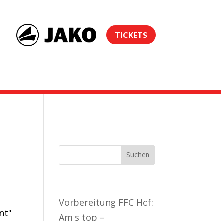
TICKETS
Podcast 1. FFC Hof
Neueste Beiträge
Vorbereitung FFC Hof:
nt"
Amis top –