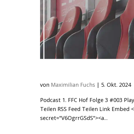
Folge 3 #003
von
Maximilian Fuchs
|
5. Okt. 2024
Podcast 1. FFC Hof Folge 3 #003 Pla
Teilen RSS Feed Teilen Link Embed
secret="V6OgrrGSdS"><a...