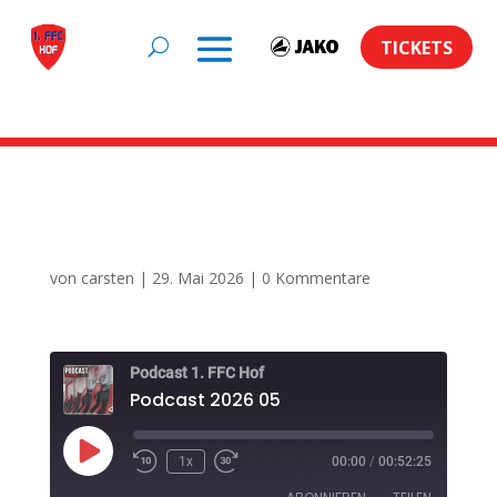
TICKETS
Podcast 2026 05
von
carsten
|
29. Mai 2026
|
0 Kommentare
Podcast 1. FFC Hof
Podcast 2026 05
Play
1x
00:00
/
00:52:25
Episode