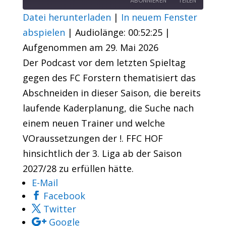
ABONNIEREN
TEILEN
Datei herunterladen
|
In neuem Fenster
TEILEN
abspielen
|
Audiolänge: 00:52:25
|
RSS FEED
Aufgenommen am 29. Mai 2026
LINK
Der Podcast vor dem letzten Spieltag
EMBED
gegen des FC Forstern thematisiert das
Abschneiden in dieser Saison, die bereits
laufende Kaderplanung, die Suche nach
einem neuen Trainer und welche
VOraussetzungen der !. FFC HOF
hinsichtlich der 3. Liga ab der Saison
2027/28 zu erfüllen hätte.
E-Mail
Facebook
Twitter
Google