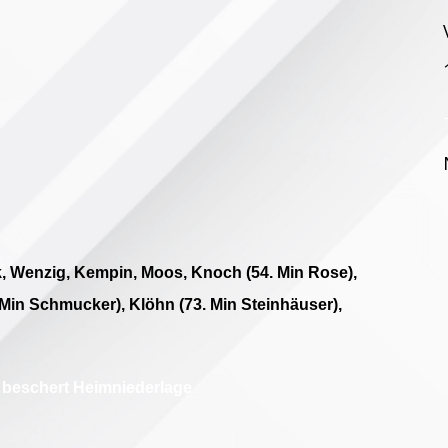
k, Wenzig, Kempin, Moos, Knoch (54. Min Rose),
 Min Schmucker), Klöhn (73. Min Steinhäuser),
ag beschert Heimniederlage