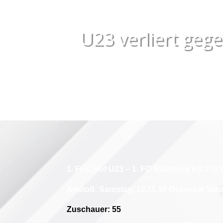
U23 verliert geg
1. FFC Hof U23 – 1. FC Nürnberg II 0:3 (0:
Anstoß: Samstag, 10.11.18 Ossecker Sta
Zuschauer: 55