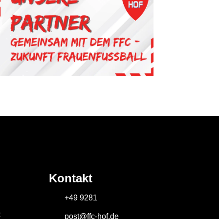
Kontakt
+49 9281
z
post@ffc-hof.de