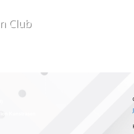
en Club
0)
dion Kunstrasen