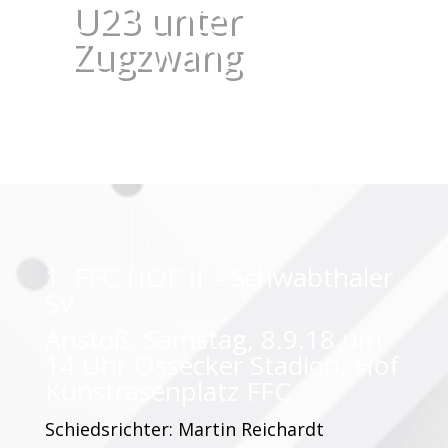
U23 unter
Zugzwang
1. FFC HOF II – Schwabthaler
SV
Anstoß: Samstag, 8.9.18 um
14 Uhr Ossecker Stadion, Hof
Kunstrasenplatz FFC
Schiedsrichter: Martin Reichardt