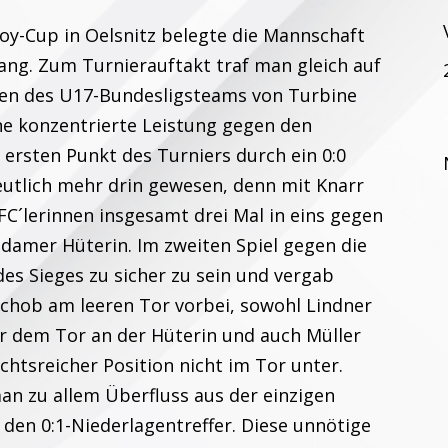
oy-Cup in Oelsnitz belegte die Mannschaft
Rang. Zum Turnierauftakt traf man gleich auf
ten des U17-Bundesligsteams von Turbine
e konzentrierte Leistung gegen den
ersten Punkt des Turniers durch ein 0:0
deutlich mehr drin gewesen, denn mit Knarr
FFC´lerinnen insgesamt drei Mal in eins gegen
sdamer Hüterin. Im zweiten Spiel gegen die
des Sieges zu sicher zu sein und vergab
chob am leeren Tor vorbei, sowohl Lindner
vor dem Tor an der Hüterin und auch Müller
chtsreicher Position nicht im Tor unter.
man zu allem Überfluss aus der einzigen
en 0:1-Niederlagentreffer. Diese unnötige