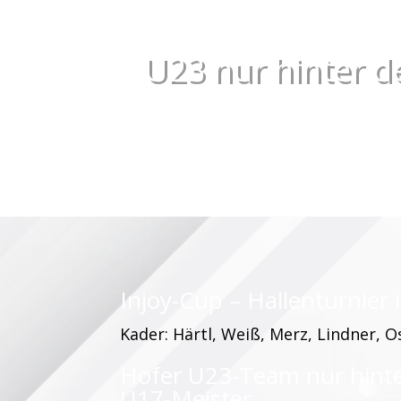
U23 nur hinter 
Injoy-Cup – Hallenturnier 
Kader: Härtl, Weiß, Merz, Lindner, 
Hofer U23-Team nur hint
U17-Meister