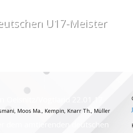
deutschen U17-Meister
in Oelsnitz/Vogtland 22.01.17
Osmani, Moos Ma., Kempin, Knarr Th., Müller
er dem amtierenden deutschen