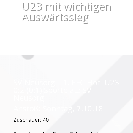
U23 mit wichtigen
Auswärtssieg
SV Neusorg – 1. FFC Hof U23
0:2 (0:1) Sportplatz SV
Neusorg
Anstoß: Sonntag, 7.10.18
Zuschauer: 40