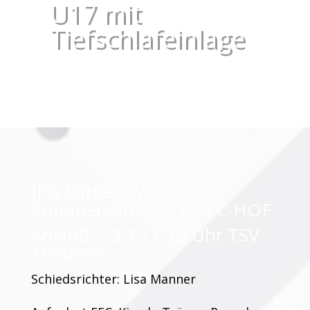
U17 mit
Tiefschlafeinlage
JFG Mittlere Vils
Kümmersbruck – 1. FFC HOF
Anstoß: 23.4.17 13 Uhr TSV
Theuern
Schiedsrichter: Lisa Manner