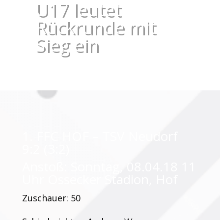
U17 leutet
Rückrunde mit
Sieg ein
1. FFC HOF – TSV Neudorf
9:2 (3:2)
Anstoß: Sonntag, 08.04.18 11
Uhr Ossecker Stadion, Hof
Zuschauer: 50