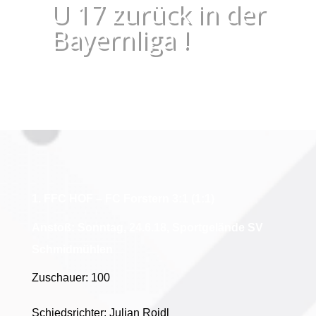
U 17 zurück in der
Bayernliga !
1.
FFC HOF – FC Forstern 3:1 (1:1)
Anstoß: Sonntag, 24.6.18, Sportgelände SV
Schmidmühlen
Zuschauer: 100
Schiedsrichter: Julian Roidl