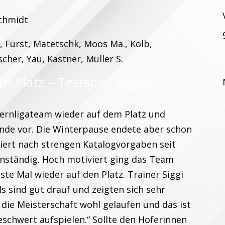
Schmidt
r, Fürst, Matetschk, Moos Ma., Kolb,
scher, Yau, Kastner, Müller S.
em Platz – Testspiel gegen
yernligateam wieder auf dem Platz und
runde vor. Die Winterpause endete aber schon
iniert nach strengen Katalogvorgaben seit
enständig. Hoch motiviert ging das Team
e Mal wieder auf den Platz. Trainer Siggi
ls sind gut drauf und zeigten sich sehr
ja die Meisterschaft wohl gelaufen und das ist
eschwert aufspielen.“ Sollte den Hoferinnen