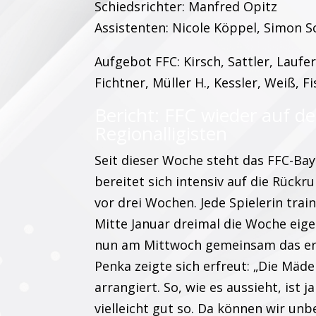
Schiedsrichter: Manfred Opitz
Assistenten: Nicole Köppel, Simon 
Aufgebot FFC: Kirsch, Sattler, Laufe
Fichtner, Müller H., Kessler, Weiß, Fi
Bericht: FFC wieder auf d
Regionalligisten
Seit dieser Woche steht das FFC-Ba
bereitet sich intensiv auf die Rück
vor drei Wochen. Jede Spielerin tra
Mitte Januar dreimal die Woche eig
nun am Mittwoch gemeinsam das erst
Penka zeigte sich erfreut: „Die Mäde
arrangiert. So, wie es aussieht, ist 
vielleicht gut so. Da können wir unb