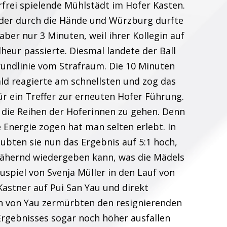
rfrei spielende Mühlstädt im Hofer Kasten.
eder durch die Hände und Würzburg durfte
aber nur 3 Minuten, weil ihrer Kollegin auf
heur passierte. Diesmal landete der Ball
rundlinie vom Strafraum. Die 10 Minuten
d reagierte am schnellsten und zog das
für ein Treffer zur erneuten Hofer Führung.
h die Reihen der Hoferinnen zu gehen. Denn
e Energie zogen hat man selten erlebt. In
ubten sie nun das Ergebnis auf 5:1 hoch,
ähernd wiedergeben kann, was die Mädels
Zuspiel von Svenja Müller in den Lauf von
Kastner auf Pui San Yau und direkt
n von Yau zermürbten den resignierenden
Ergebnisses sogar noch höher ausfallen