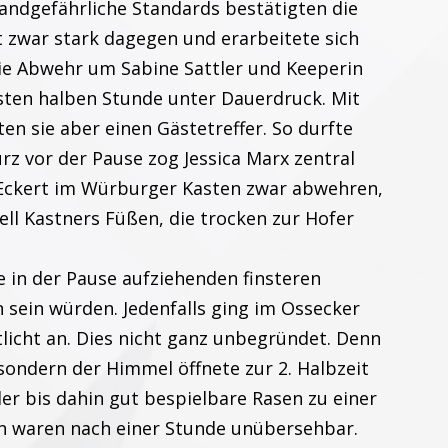
ndgefährliche Standards bestätigten die
lt zwar stark dagegen und erarbeitete sich
ie Abwehr um Sabine Sattler und Keeperin
rsten halben Stunde unter Dauerdruck. Mit
en sie aber einen Gästetreffer. So durfte
rz vor der Pause zog Jessica Marx zentral
 Eckert im Würburger Kasten zwar abwehren,
ell Kastners Füßen, die trocken zur Hofer
e in der Pause aufziehenden finsteren
sein würden. Jedenfalls ging im Ossecker
tlicht an. Dies nicht ganz unbegründet. Denn
 sondern der Himmel öffnete zur 2. Halbzeit
er bis dahin gut bespielbare Rasen zu einer
en waren nach einer Stunde unübersehbar.