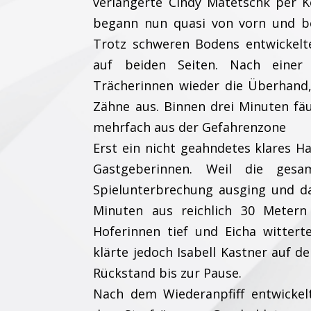
verlängerte Cindy Matetschk per K
begann nun quasi von vorn und be
Trotz schweren Bodens entwickelt
auf beiden Seiten. Nach eine
Trächerinnen wieder die Überhand,
Zähne aus. Binnen drei Minuten fäu
mehrfach aus der Gefahrenzone
Erst ein nicht geahndetes klares H
Gastgeberinnen. Weil die gesa
Spielunterbrechung ausging und da
Minuten aus reichlich 30 Metern
Hoferinnen tief und Eicha witter
klärte jedoch Isabell Kastner auf d
Rückstand bis zur Pause.
Nach dem Wiederanpfiff entwickelt