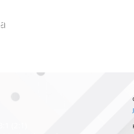
ha
:1 (2:1)