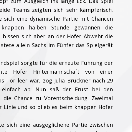
opf zum Ausgleich ins lange Eck. Das Spiel
ide Teams zeigten sich sehr kämpferisch.
e sich eine dynamische Partie mit Chancen
r knappen halben Stunde gewannen die
 bissen sich aber an der Hofer Abwehr die
stete allein Sachs im Fünfer das Spielgerät
andspiel sorgte für die erneute Führung der
mte Hofer Hintermannschaft von einer
s Tor leer war, zog Julia Brückner nach 29
 einfach ab. Nun saß der Frust bei den
te die Chance zu Vorentscheidung. Zweimal
er Linie und so blieb es beim knappen Hofer
e sich eine ausgeglichene Partie zwischen