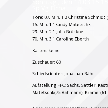
Sonntag , den 14.03.15 1
Sp.Vg Eicha
Tore: 07. Min. 1:0 Christina Schmidt 
15. Min. 1:1 Cindy Matetschk
29. Min. 2:1 Julia Brückner
70. Min. 3:1 Caroline Eberth
Karten: keine
Zuschauer: 60
Schiedsrichter: Jonathan Bähr
Aufstellung FFC: Sachs, Sattler, Kas
Matetschk(75.Bahmann), Krämer(61.G