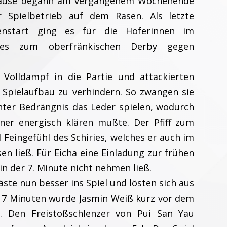
pause begann am vergangenem Wochenende
 Spielbetrieb auf dem Rasen. Als letzte
enstart ging es für die Hoferinnen im
nales zum oberfränkischen Derby gegen
 Volldampf in die Partie und attackierten
 Spielaufbau zu verhindern. So zwangen sie
ter Bedrängnis das Leder spielen, wodurch
ner energisch klären mußte. Der Pfiff zum
el Feingefühl des Schiries, welches er auch im
n ließ. Für Eicha eine Einladung zur frühen
in der 7. Minute nicht nehmen ließ.
ste nun besser ins Spiel und lösten sich aus
7 Minuten wurde Jasmin Weiß kurz vor dem
. Den Freistoßschlenzer von Pui San Yau