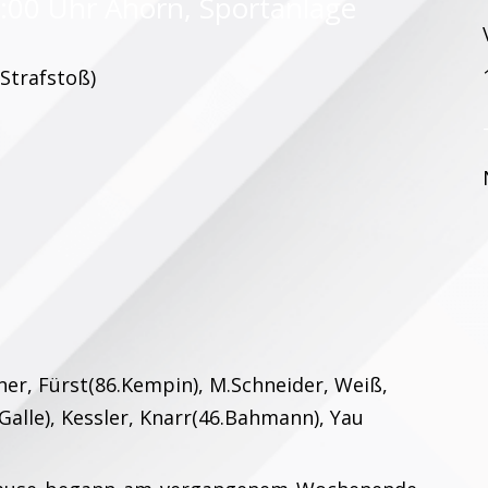
5:00 Uhr Ahorn, Sportanlage
(Strafstoß)
tner, Fürst(86.Kempin), M.Schneider, Weiß,
alle), Kessler, Knarr(46.Bahmann), Yau