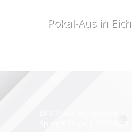
Pokal-Aus in Eic
BFV-Pokal Achtelfinale
Sp.Vg Eicha – 1. FFC HOF 3