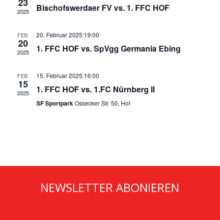
Navig
23
Bischofswerdaer FV vs. 1. FFC HOF
2025
20. Februar 2025:19:00
FEB.
20
1. FFC HOF vs. SpVgg Germania Ebing
2025
15. Februar 2025:16:00
FEB.
15
1. FFC HOF vs. 1.FC Nürnberg II
2025
SF Sportpark
Ossecker Str. 50, Hof
NEWSLETTER ABONIEREN