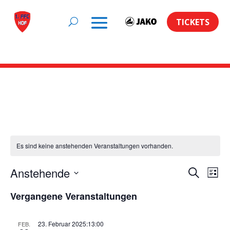
TICKETS
Vorbereitung
Es sind keine anstehenden Veranstaltungen vorhanden.
Veran
Ve
Anstehende
Suche
Liste
An
Suche
Datum
Na
Vergangene Veranstaltungen
und
wählen.
Ansic
23. Februar 2025:13:00
FEB.