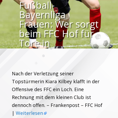
Fußball-
Bayernliga
Frauen: Wer sorgt
beim FFC Hof für
Tore in
Nürnberg?
Nach der Verletzung seiner
Topstürmerin Kiara Kilbey klafft in der
Offensive des FFC ein Loch. Eine
Rechnung mit dem kleinen Club ist
dennoch offen. – Frankenpost – FFC Hof
|
Weiterlesen