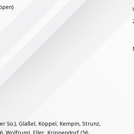
Töpen)
r So.), Gläßel, Köppel, Kempin, Strunz,
46. Wolfrum), Eller, Krippendorf (56.