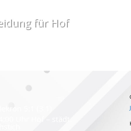
eidung für Hof
ekron 5:1 (3:1)
4:00 Uhr Hof – städt.
hstich