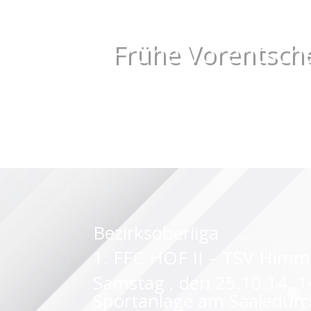
Frühe Vorentsch
Bezirksoberliga
1. FFC HOF II – TSV Himml
Samstag , den 25.10.14, 1
Sportanlage am Saaledurc