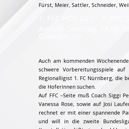
Fürst, Meier, Sattler, Schneider, Wei
1. FFC HOF U23 – 1. FFC S
Anstoß: Sonntag, 14.08.16
Ossecker Str.
Auch am kommenden Wochenende s
schwere Vorbereitungsspiele auf
Regionalligist 1. FC Nürnberg, die b
die Hoferinnen suchen.
Auf FFC –Seite muß Coach Siggi Pen
Vanessa Rose, sowie auf Josi Lauf
rechnet er mit einer spannende Part
und will in die zweite Bundeslig