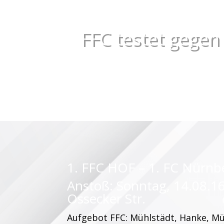
FFC testet gegen
1. FFC HOF – 1. FC Nürnbe
Anstoß: Sonntag, 14.08.16
Ossecker Str.
Aufgebot FFC: Mühlstädt, Hanke, Mül