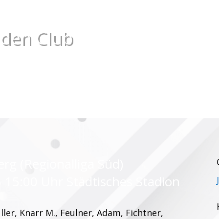
 den Club
rg (Regionalliga Süd)
 15:00 Uhr Städtisches Stadion
ler, Knarr M., Feulner, Adam, Fichtner,