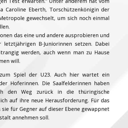
igen Test erwarten.“ Unter anderem hat vom
a Caroline Eberth, Torschützenkönigin der
e Metropole gewechselt, um sich noch einmal
len.
tionen das eine und andere ausprobieren und
 letztjährigen B-Juniorinnen setzen. Dabei
eitrangig werden, auch wenn man zu Hause
men will.
 zum Spiel der U23. Auch hier wartet ein
der Hoferinnen. Die Saalfelderinnen haben
h den Weg zurück in die thüringische
ich auf ihre neue Herausforderung. Für das
s sie für Gegner auf dieser Ebene gewappnet
stalt annehmen soll.