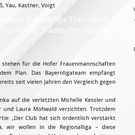
ß, Yau, Kastner, Voigt
aalfeld (Landesliga Thüringen)
 12:45 Uhr Städtisches Stadion
tehen für die Hofer Frauenmannschaften
 dem Plan. Das Bayernligateam empfängt
ereits seit vielen Jahren den Vergleich gegen
ka auf die verletzten Michelle Kessler und
er und Laura Möhwald verzichten. Trotzdem
ie: „Der Club hat sich ordentlich verstärkt
a, wir wollen in die Regionalliga – diese