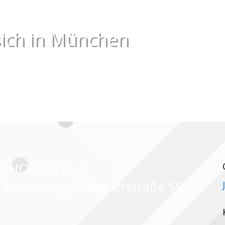
sich in München
 HOF 2:3 (2:2)
 Sportanlage Säbenerstraße 59