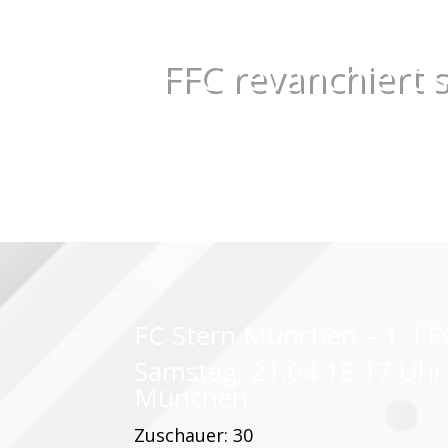
FFC revanchiert 
FC Stern München – 1. FFC
Samstag, 21.04.18 17 Uhr
München
Zuschauer: 30