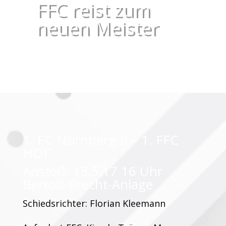
FFC reist zum
neuen Meister
1. FC Nürnberg II – 1. FFC
HOF
Anstoß: 13.5.17 16 Uhr
Bertolt-Brecht-Anlage
Schiedsrichter: Florian Kleemann