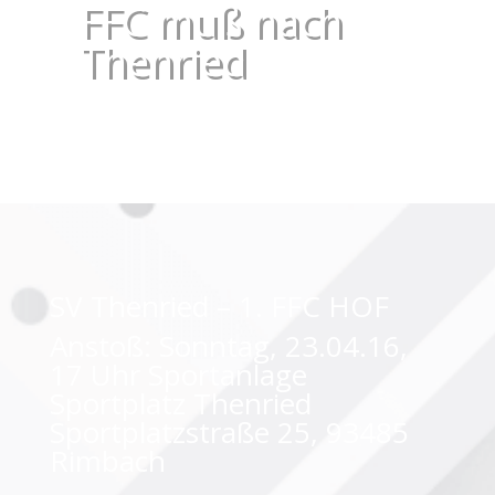
FFC muß nach
Thenried
SV Thenried – 1. FFC HOF
Anstoß: Sonntag, 23.04.16,
17 Uhr Sportanlage
Sportplatz Thenried
Sportplatzstraße 25, 93485
Rimbach