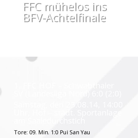
FFC mühelos ins
BFV-Achtelfinale
1. FFC HOF – Schwabthaler
SV (Landesliga Nord) 6:0 (2:0)
Samstag, den 23.08.14, 14:00
Uhr, Hof – städt. Sportanlage
am Saaledurchstich
Tore: 09. Min. 1:0 Pui San Yau