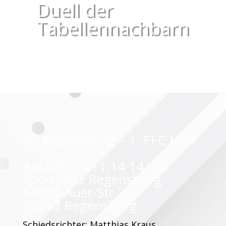
Duell der
Tabellennachbarn
SC Regensburg – 1. FFC HOF
Anstoß: 23.11.14 14 Uhr
Sportplatz Regensburg
Alfons-Auer-Str 26
93053 Regensburg
Schiedsrichter: Matthias Kraus