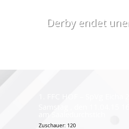
Derby endet une
1. FFC HOF – SpVg Eicha 2:
Samstag , den 11.04.15 16
am Saaledurchstich
Zuschauer: 120