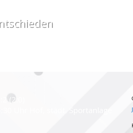
ntschieden
2 (2:0)
:30 Uhr Hof, städt. Sportanlage