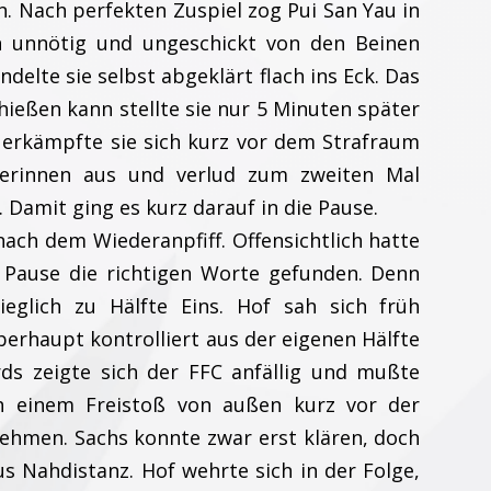
. Nach perfekten Zuspiel zog Pui San Yau in
h unnötig und ungeschickt von den Beinen
ndelte sie selbst abgeklärt flach ins Eck. Das
chießen kann stellte sie nur 5 Minuten später
l erkämpfte sie sich kurz vor dem Strafraum
elerinnen aus und verlud zum zweiten Mal
 Damit ging es kurz darauf in die Pause.
ach dem Wiederanpfiff. Offensichtlich hatte
r Pause die richtigen Worte gefunden. Denn
ieglich zu Hälfte Eins. Hof sah sich früh
erhaupt kontrolliert aus der eigenen Hälfte
ds zeigte sich der FFC anfällig und mußte
h einem Freistoß von außen kurz vor der
nehmen. Sachs konnte zwar erst klären, doch
s Nahdistanz. Hof wehrte sich in der Folge,