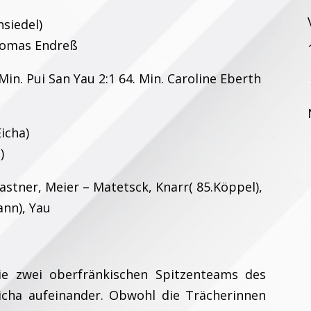
nsiedel)
homas Endreß
 Min. Pui San Yau 2:1 64. Min. Caroline Eberth
icha)
)
Kastner, Meier – Matetsck, Knarr( 85.Köppel),
nn), Yau
e zwei oberfränkischen Spitzenteams des
icha aufeinander. Obwohl die Trächerinnen