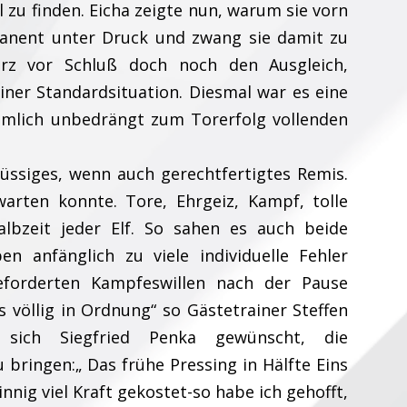
 zu finden. Eicha zeigte nun, warum sie vorn
manent unter Druck und zwang sie damit zu
urz vor Schluß doch noch den Ausgleich,
ner Standardsituation. Diesmal war es eine
iemlich unbedrängt zum Torerfolg vollenden
üssiges, wenn auch gerechtfertigtes Remis.
arten konnte. Tore, Ehrgeiz, Kampf, tolle
albzeit jeder Elf. So sahen es auch beide
n anfänglich zu viele individuelle Fehler
forderten Kampfeswillen nach der Pause
 völlig in Ordnung“ so Gästetrainer Steffen
 sich Siegfried Penka gewünscht, die
bringen:„ Das frühe Pressing in Hälfte Eins
nnig viel Kraft gekostet-so habe ich gehofft,