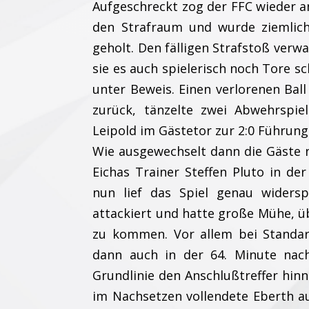
Aufgeschreckt zog der FFC wieder an
den Strafraum und wurde ziemlic
geholt. Den fälligen Strafstoß verwa
sie es auch spielerisch noch Tore s
unter Beweis. Einen verlorenen Bal
zurück, tänzelte zwei Abwehrspi
Leipold im Gästetor zur 2:0 Führung.
Wie ausgewechselt dann die Gäste n
Eichas Trainer Steffen Pluto in de
nun lief das Spiel genau widersp
attackiert und hatte große Mühe, üb
zu kommen. Vor allem bei Standar
dann auch in der 64. Minute nac
Grundlinie den Anschlußtreffer hin
im Nachsetzen vollendete Eberth au