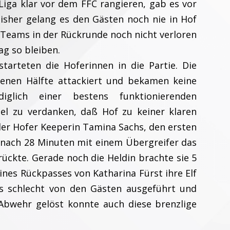
 Liga klar vor dem FFC rangieren, gab es vor
bisher gelang es den Gästen noch nie in Hof
Teams in der Rückrunde noch nicht verloren
ag so bleiben.
starteten die Hoferinnen in die Partie. Die
genen Hälfte attackiert und bekamen keine
iglich einer bestens funktionierenden
tel zu verdanken, daß Hof zu keiner klaren
er Hofer Keeperin Tamina Sachs, den ersten
e nach 28 Minuten mit einem Übergreifer das
ückte. Gerade noch die Heldin brachte sie 5
nes Rückpasses von Katharina Fürst ihre Elf
ts schlecht von den Gästen ausgeführt und
 Abwehr gelöst konnte auch diese brenzlige