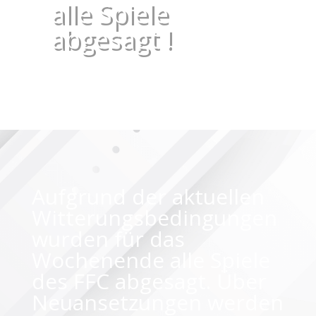
alle Spiele
abgesagt !
Aufgrund der aktuellen
Witterungsbedingungen
wurden für das
Wochenende alle Spiele
des FFC abgesagt. Über
Neuansetzungen werden