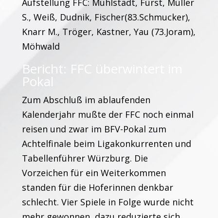
Aufstellung FFC: Mühlstädt, Fürst, Müller
S., Weiß, Dudnik, Fischer(83.Schmucker),
Knarr M., Tröger, Kastner, Yau (73.Joram),
Möhwald
Bericht: FFC überwintert im
Pokal
Zum Abschluß im ablaufenden
Kalenderjahr mußte der FFC noch einmal
reisen und zwar im BFV-Pokal zum
Achtelfinale beim Ligakonkurrenten und
Tabellenführer Würzburg. Die
Vorzeichen für ein Weiterkommen
standen für die Hoferinnen denkbar
schlecht. Vier Spiele in Folge wurde nicht
mehr gewonnen, dazu reduzierte sich