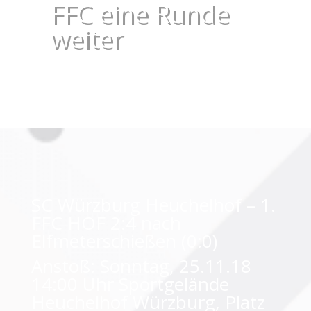
FFC eine Runde
weiter
SC Würzburg Heuchelhof – 1.
FFC HOF 2:4 nach
Elfmeterschießen (0:0)
Anstoß: Sonntag, 25.11.18
14:00 Uhr Sportgelände
Heuchelhof Würzburg, Platz