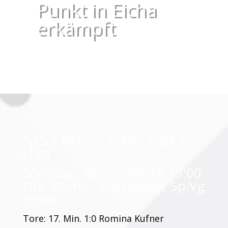
Punkt in Eicha
erkämpft
Sp.Vg Eicha – 1. FFC HOF 1:1
(1:0)
Sonntag , den 27.09.14 15:00
Uhr Ahorn, Sportanlage Sp.Vg
Eicha
Tore: 17. Min. 1:0 Romina Kufner