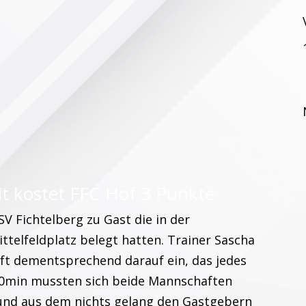
it kostet FFC Hof 3 Punkte
V Fichtelberg zu Gast die in der
ttelfeldplatz belegt hatten. Trainer Sascha
aft dementsprechend darauf ein, das jedes
 10min mussten sich beide Mannschaften
n und aus dem nichts gelang den Gastgebern