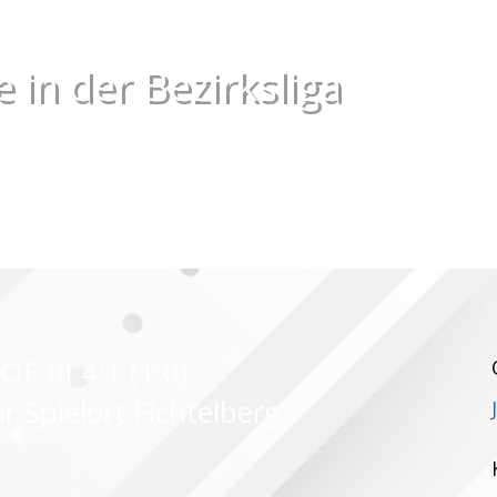
 in der Bezirksliga
F III 4:1 (1:0)
r Spielort Fichtelberg