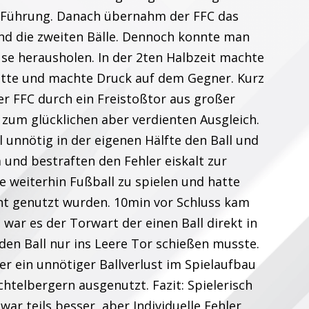
e Führung. Danach übernahm der FFC das
nd die zweiten Bälle. Dennoch konnte man
use herausholen. In der 2ten Halbzeit machte
tte und machte Druck auf dem Gegner. Kurz
der FFC durch ein Freistoßtor aus großer
zum glücklichen aber verdienten Ausgleich.
l unnötig in der eigenen Hälfte den Ball und
 und bestraften den Fehler eiskalt zur
 weiterhin Fußball zu spielen und hatte
ht genutzt wurden. 10min vor Schluss kam
 war es der Torwart der einen Ball direkt in
den Ball nur ins Leere Tor schießen musste.
er ein unnötiger Ballverlust im Spielaufbau
chtelbergern ausgenutzt. Fazit: Spielerisch
ar teils besser, aber Individuelle Fehler