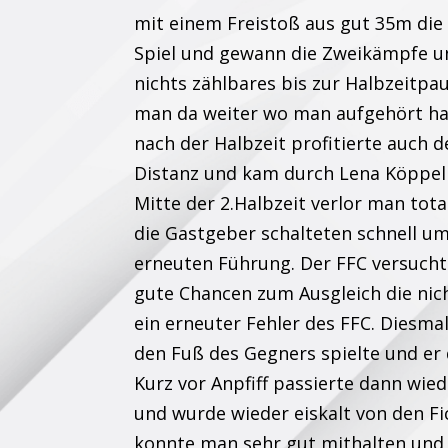
mit einem Freistoß aus gut 35m di
Spiel und gewann die Zweikämpfe u
nichts zählbares bis zur Halbzeitpa
man da weiter wo man aufgehört ha
nach der Halbzeit profitierte auch 
Distanz und kam durch Lena Köppel 
Mitte der 2.Halbzeit verlor man tota
die Gastgeber schalteten schnell um
erneuten Führung. Der FFC versuchte
gute Chancen zum Ausgleich die nic
ein erneuter Fehler des FFC. Diesmal
den Fuß des Gegners spielte und er 
Kurz vor Anpfiff passierte dann wied
und wurde wieder eiskalt von den Fi
konnte man sehr gut mithalten und w