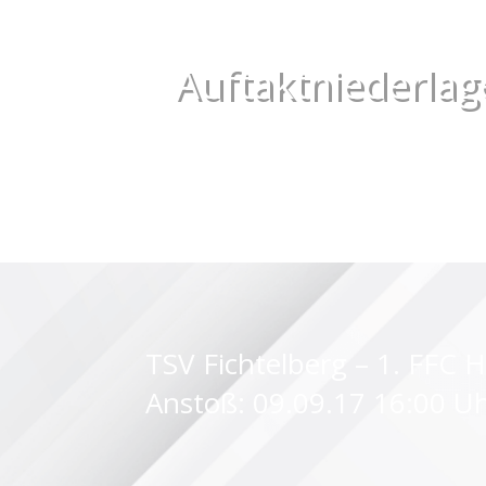
Auftaktniederlage
TSV Fichtelberg – 1. FFC HO
Anstoß: 09.09.17 16:00 Uh